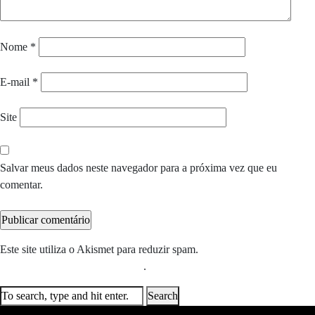
Nome
*
E-mail
*
Site
Salvar meus dados neste navegador para a próxima vez que eu
comentar.
Este site utiliza o Akismet para reduzir spam.
Saiba como seus dados
em comentários são processados
.
Search