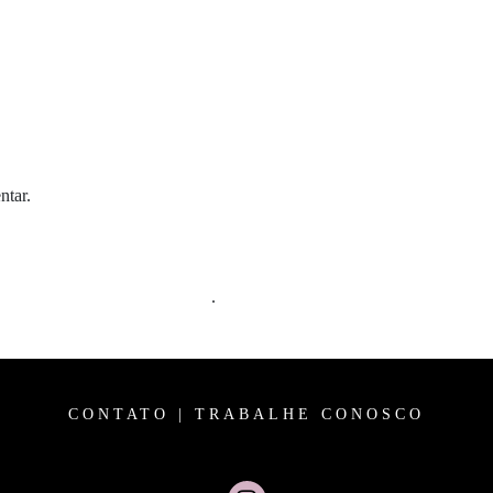
ntar.
m comentários são processados
.
CONTATO
|
TRABALHE CONOSCO