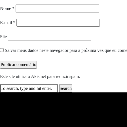
Nome
*
E-mail
*
Site
Salvar meus dados neste navegador para a próxima vez que eu come
Este site utiliza o Akismet para reduzir spam.
Saiba como seus dados e
Search