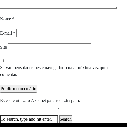
Nome
*
E-mail
*
Site
Salvar meus dados neste navegador para a próxima vez que eu
comentar.
Este site utiliza o Akismet para reduzir spam.
Saiba como seus dados
em comentários são processados
.
Search