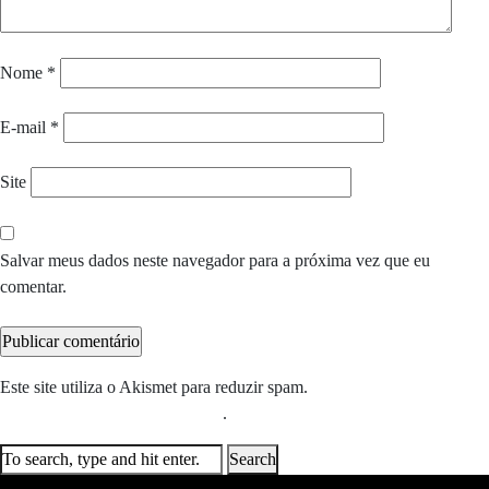
Nome
*
E-mail
*
Site
Salvar meus dados neste navegador para a próxima vez que eu
comentar.
Este site utiliza o Akismet para reduzir spam.
Saiba como seus dados
em comentários são processados
.
Search