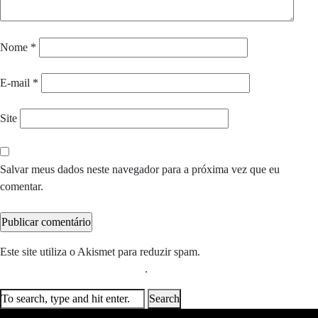
Nome
*
E-mail
*
Site
Salvar meus dados neste navegador para a próxima vez que eu
comentar.
Este site utiliza o Akismet para reduzir spam.
Saiba como seus dados
em comentários são processados
.
Search