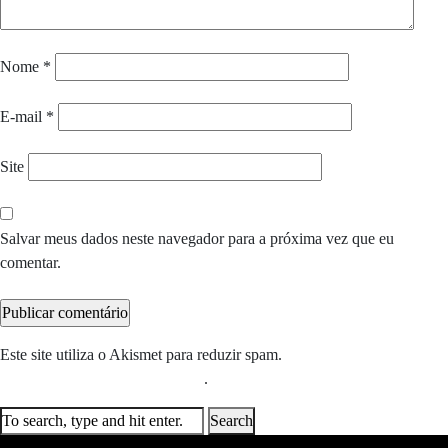
Nome
*
E-mail
*
Site
Salvar meus dados neste navegador para a próxima vez que eu
comentar.
Este site utiliza o Akismet para reduzir spam.
Saiba como seus dados
em comentários são processados
.
Search