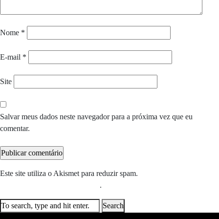
Nome
*
E-mail
*
Site
Salvar meus dados neste navegador para a próxima vez que eu
comentar.
Este site utiliza o Akismet para reduzir spam.
Saiba como seus dados
em comentários são processados
.
Search