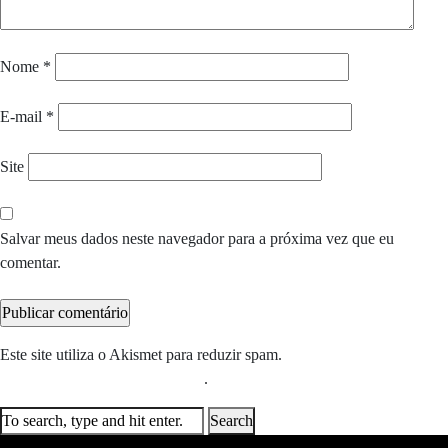
Nome
*
E-mail
*
Site
Salvar meus dados neste navegador para a próxima vez que eu
comentar.
Este site utiliza o Akismet para reduzir spam.
Saiba como seus dados
em comentários são processados
.
Search