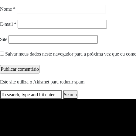
Nome
*
E-mail
*
Site
Salvar meus dados neste navegador para a próxima vez que eu come
Este site utiliza o Akismet para reduzir spam.
Saiba como seus dados e
Search