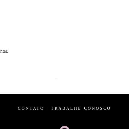
ntar.
m comentários são processados
.
CONTATO
|
TRABALHE CONOSCO