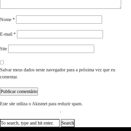
Nome
*
E-mail
*
Site
Salvar meus dados neste navegador para a próxima vez que eu
comentar.
Este site utiliza o Akismet para reduzir spam.
Saiba como seus dados
em comentários são processados
.
Search