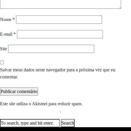
Nome
*
E-mail
*
Site
Salvar meus dados neste navegador para a próxima vez que eu
comentar.
Este site utiliza o Akismet para reduzir spam.
Saiba como seus dados
em comentários são processados
.
Search