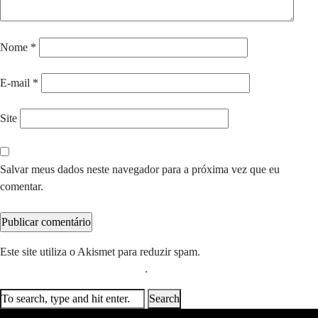
Nome
*
E-mail
*
Site
Salvar meus dados neste navegador para a próxima vez que eu
comentar.
Este site utiliza o Akismet para reduzir spam.
Saiba como seus dados
em comentários são processados
.
Search