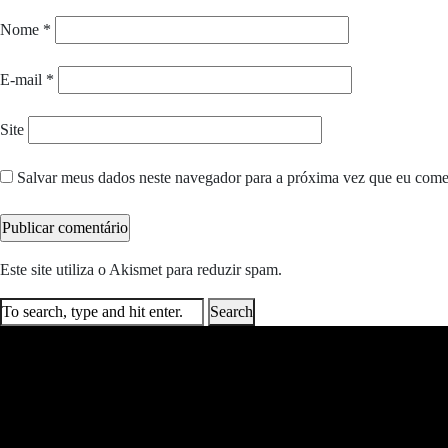
Nome
*
E-mail
*
Site
Salvar meus dados neste navegador para a próxima vez que eu come
Este site utiliza o Akismet para reduzir spam.
Saiba como seus dados e
Search