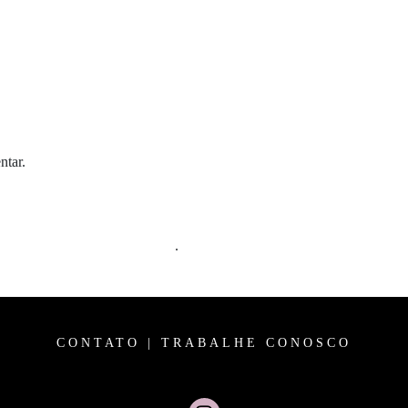
ntar.
m comentários são processados
.
CONTATO
|
TRABALHE CONOSCO