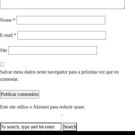
Nome
*
E-mail
*
Site
Salvar meus dados neste navegador para a próxima vez que eu
comentar.
Este site utiliza o Akismet para reduzir spam.
Saiba como seus dados
em comentários são processados
.
Search