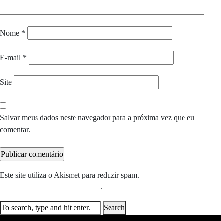
Nome
*
E-mail
*
Site
Salvar meus dados neste navegador para a próxima vez que eu
comentar.
Este site utiliza o Akismet para reduzir spam.
Saiba como seus dados
em comentários são processados
.
Search