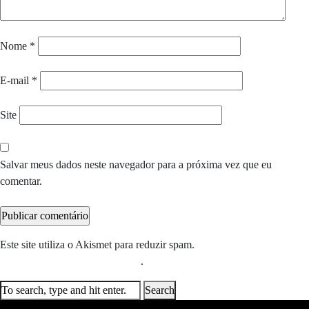
Nome
*
E-mail
*
Site
Salvar meus dados neste navegador para a próxima vez que eu
comentar.
Este site utiliza o Akismet para reduzir spam.
Saiba como seus dados
em comentários são processados
.
Search