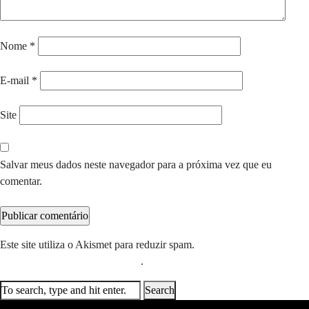
Nome
*
E-mail
*
Site
Salvar meus dados neste navegador para a próxima vez que eu
comentar.
Este site utiliza o Akismet para reduzir spam.
Saiba como seus dados
em comentários são processados
.
Search