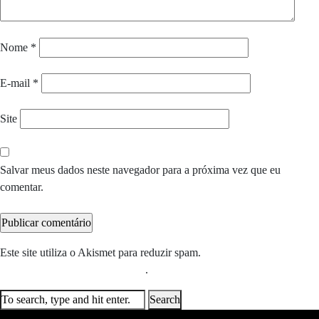
Nome
*
E-mail
*
Site
Salvar meus dados neste navegador para a próxima vez que eu
comentar.
Este site utiliza o Akismet para reduzir spam.
Saiba como seus dados
em comentários são processados
.
Search