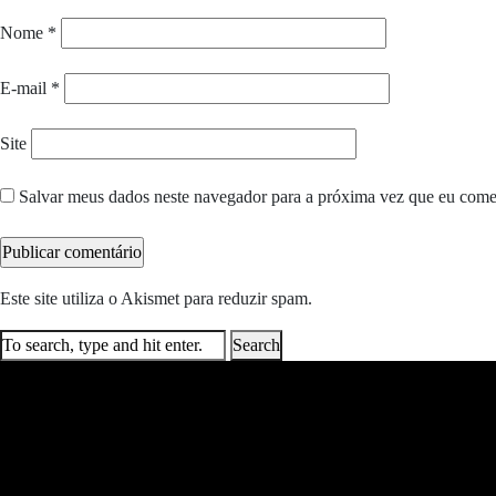
Nome
*
E-mail
*
Site
Salvar meus dados neste navegador para a próxima vez que eu come
Este site utiliza o Akismet para reduzir spam.
Saiba como seus dados e
Search