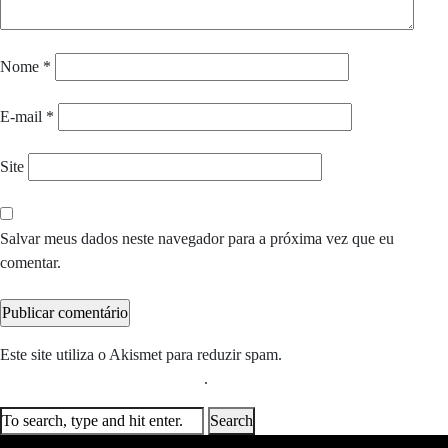
Nome
*
E-mail
*
Site
Salvar meus dados neste navegador para a próxima vez que eu
comentar.
Este site utiliza o Akismet para reduzir spam.
Saiba como seus dados
em comentários são processados
.
Search