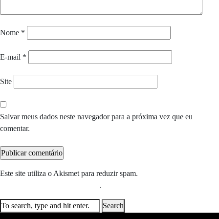
Nome
*
E-mail
*
Site
Salvar meus dados neste navegador para a próxima vez que eu
comentar.
Este site utiliza o Akismet para reduzir spam.
Saiba como seus dados
em comentários são processados
.
Search