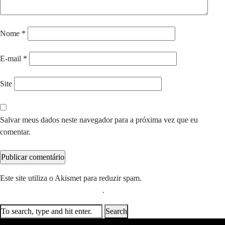
Nome
*
E-mail
*
Site
Salvar meus dados neste navegador para a próxima vez que eu
comentar.
Este site utiliza o Akismet para reduzir spam.
Saiba como seus dados
em comentários são processados
.
Search