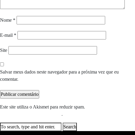
Nome
*
E-mail
*
Site
Salvar meus dados neste navegador para a próxima vez que eu
comentar.
Este site utiliza o Akismet para reduzir spam.
Saiba como seus dados
em comentários são processados
.
Search