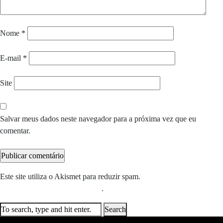
Nome
*
E-mail
*
Site
Salvar meus dados neste navegador para a próxima vez que eu
comentar.
Este site utiliza o Akismet para reduzir spam.
Saiba como seus dados
em comentários são processados
.
Search