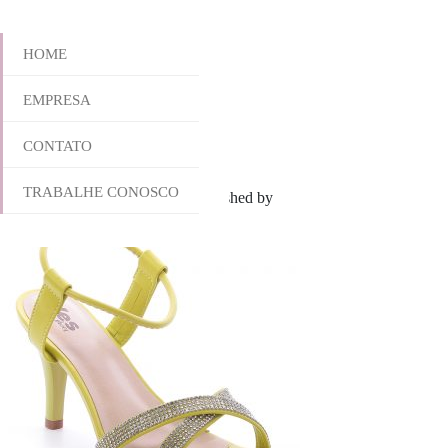
HOME
EMPRESA
762-5206
CONTATO
TRABALHE CONOSCO
novembro 18, 2022 10:08 am
Published by
yescalcados
Leave your th