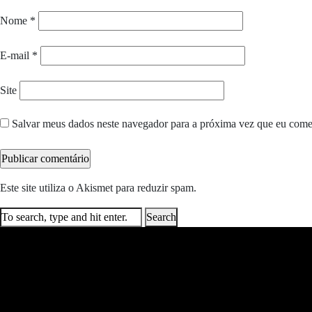
Nome
*
E-mail
*
Site
Salvar meus dados neste navegador para a próxima vez que eu come
Este site utiliza o Akismet para reduzir spam.
Saiba como seus dados e
Search