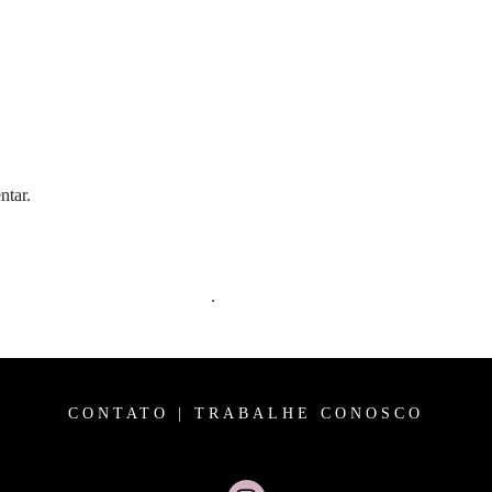
ntar.
m comentários são processados
.
CONTATO
|
TRABALHE CONOSCO