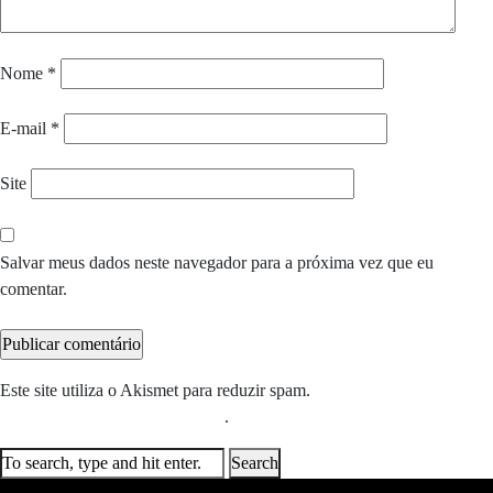
Nome
*
E-mail
*
Site
Salvar meus dados neste navegador para a próxima vez que eu
comentar.
Este site utiliza o Akismet para reduzir spam.
Saiba como seus dados
em comentários são processados
.
Search