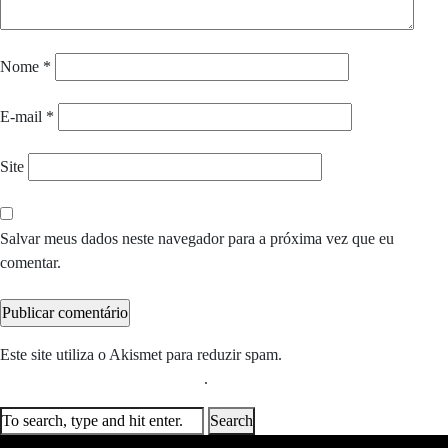
Nome
*
E-mail
*
Site
Salvar meus dados neste navegador para a próxima vez que eu
comentar.
Este site utiliza o Akismet para reduzir spam.
Saiba como seus dados
em comentários são processados
.
Search