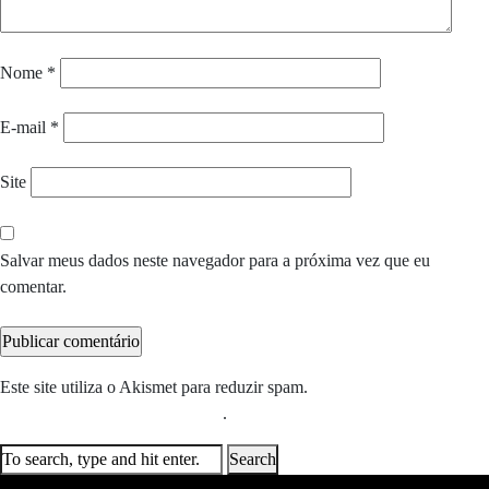
Nome
*
E-mail
*
Site
Salvar meus dados neste navegador para a próxima vez que eu
comentar.
Este site utiliza o Akismet para reduzir spam.
Saiba como seus dados
em comentários são processados
.
Search