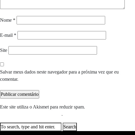
Nome
*
E-mail
*
Site
Salvar meus dados neste navegador para a próxima vez que eu
comentar.
Este site utiliza o Akismet para reduzir spam.
Saiba como seus dados
em comentários são processados
.
Search