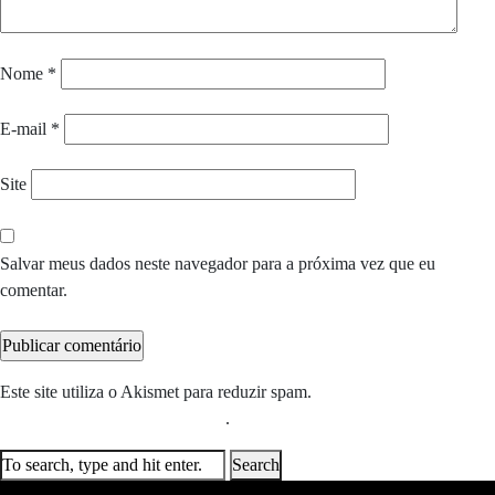
Nome
*
E-mail
*
Site
Salvar meus dados neste navegador para a próxima vez que eu
comentar.
Este site utiliza o Akismet para reduzir spam.
Saiba como seus dados
em comentários são processados
.
Search