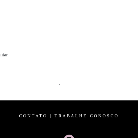
ntar.
m comentários são processados
.
CONTATO
|
TRABALHE CONOSCO