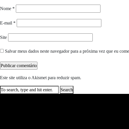
Nome
*
E-mail
*
Site
Salvar meus dados neste navegador para a próxima vez que eu come
Este site utiliza o Akismet para reduzir spam.
Saiba como seus dados e
Search