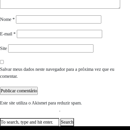
Nome
*
E-mail
*
Site
Salvar meus dados neste navegador para a próxima vez que eu
comentar.
Este site utiliza o Akismet para reduzir spam.
Saiba como seus dados
em comentários são processados
.
Search