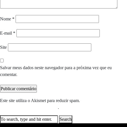
Nome
*
E-mail
*
Site
Salvar meus dados neste navegador para a próxima vez que eu
comentar.
Este site utiliza o Akismet para reduzir spam.
Saiba como seus dados
em comentários são processados
.
Search