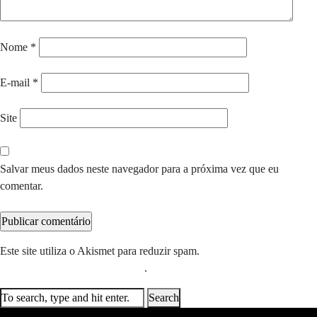
Nome
*
E-mail
*
Site
Salvar meus dados neste navegador para a próxima vez que eu
comentar.
Este site utiliza o Akismet para reduzir spam.
Saiba como seus dados
em comentários são processados
.
Search