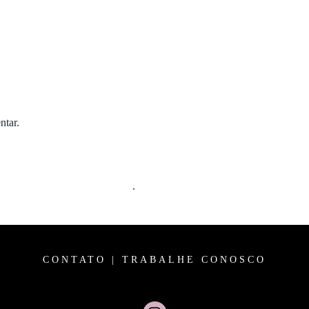
ntar.
m comentários são processados
.
CONTATO
|
TRABALHE CONOSCO