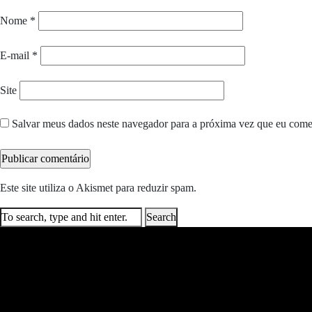
Nome
*
E-mail
*
Site
Salvar meus dados neste navegador para a próxima vez que eu come
Este site utiliza o Akismet para reduzir spam.
Saiba como seus dados e
Search