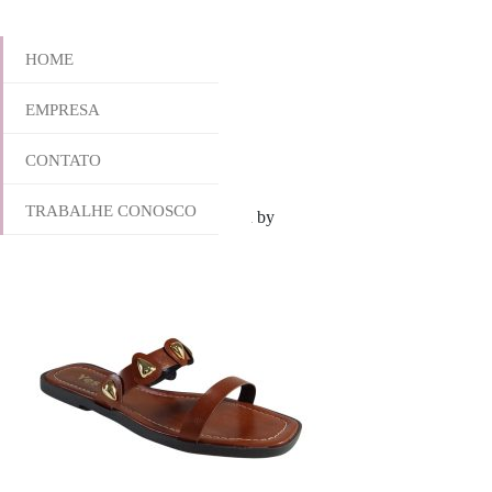
HOME
EMPRESA
966-6300
CONTATO
TRABALHE CONOSCO
outubro 28, 2025 9:20 am
Published by
yescalcados
Leave your thoug