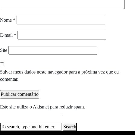
Nome
*
E-mail
*
Site
Salvar meus dados neste navegador para a próxima vez que eu
comentar.
Este site utiliza o Akismet para reduzir spam.
Saiba como seus dados
em comentários são processados
.
Search