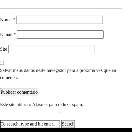
Nome
*
E-mail
*
Site
Salvar meus dados neste navegador para a próxima vez que eu
comentar.
Este site utiliza o Akismet para reduzir spam.
Saiba como seus dados
em comentários são processados
.
Search