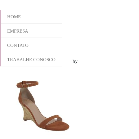
HOME
EMPRESA
957-6273
CONTATO
TRABALHE CONOSCO
outubro 28, 2025 9:16 am
Published by
yescalcados
Leave your thoug