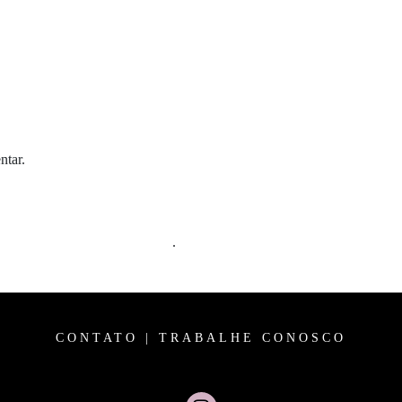
ntar.
m comentários são processados
.
CONTATO
|
TRABALHE CONOSCO