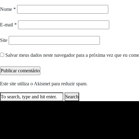
Nome
*
E-mail
*
Site
Salvar meus dados neste navegador para a próxima vez que eu come
Este site utiliza o Akismet para reduzir spam.
Saiba como seus dados e
Search