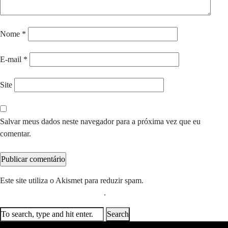
Nome
*
E-mail
*
Site
Salvar meus dados neste navegador para a próxima vez que eu
comentar.
Este site utiliza o Akismet para reduzir spam.
Saiba como seus dados
em comentários são processados
.
Search