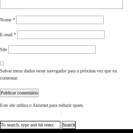
Nome
*
E-mail
*
Site
Salvar meus dados neste navegador para a próxima vez que eu
comentar.
Este site utiliza o Akismet para reduzir spam.
Saiba como seus dados
em comentários são processados
.
Search