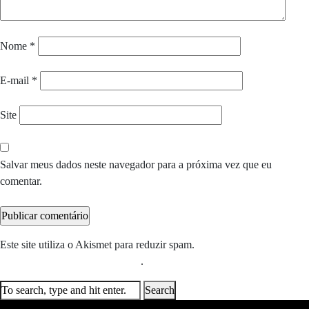
Nome
*
E-mail
*
Site
Salvar meus dados neste navegador para a próxima vez que eu
comentar.
Este site utiliza o Akismet para reduzir spam.
Saiba como seus dados
em comentários são processados
.
Search