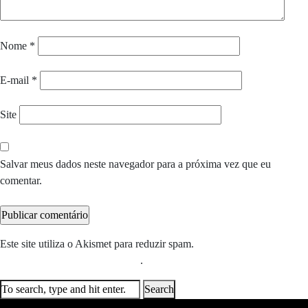
Nome
*
E-mail
*
Site
Salvar meus dados neste navegador para a próxima vez que eu
comentar.
Este site utiliza o Akismet para reduzir spam.
Saiba como seus dados
em comentários são processados
.
Search