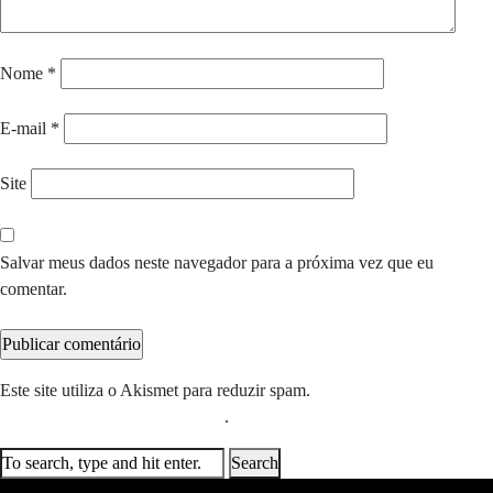
Nome
*
E-mail
*
Site
Salvar meus dados neste navegador para a próxima vez que eu
comentar.
Este site utiliza o Akismet para reduzir spam.
Saiba como seus dados
em comentários são processados
.
Search