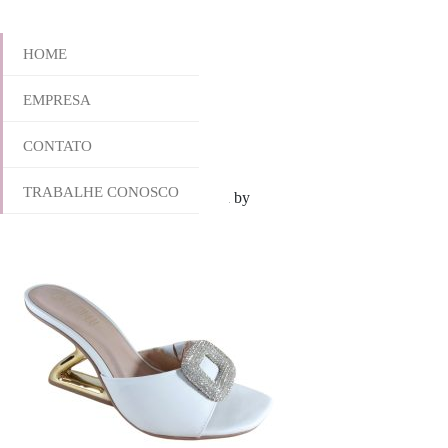
HOME
EMPRESA
951-5863A
CONTATO
TRABALHE CONOSCO
outubro 28, 2025 9:13 am
Published by
yescalcados
Leave your thoug