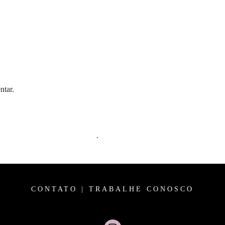
ntar.
m comentários são processados
.
CONTATO
|
TRABALHE CONOSCO