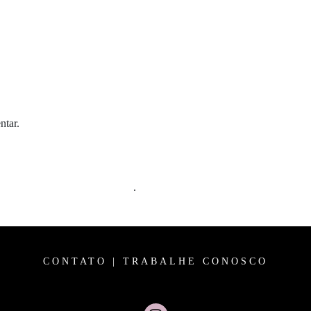
ntar.
m comentários são processados
.
CONTATO
|
TRABALHE CONOSCO