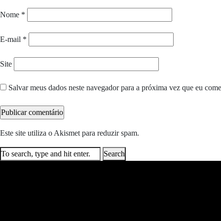
Nome
*
E-mail
*
Site
Salvar meus dados neste navegador para a próxima vez que eu come
Este site utiliza o Akismet para reduzir spam.
Saiba como seus dados e
Search