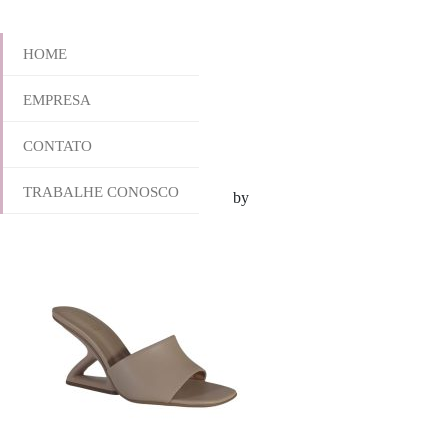
HOME
EMPRESA
950-6213
CONTATO
TRABALHE CONOSCO
outubro 28, 2025 9:11 am
Published by
yescalcados
Leave your thoug