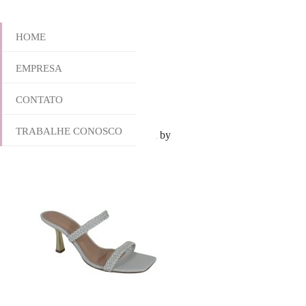
HOME
EMPRESA
937-6162
CONTATO
TRABALHE CONOSCO
outubro 28, 2025 8:53 am
Published by
yescalcados
Leave your thoug