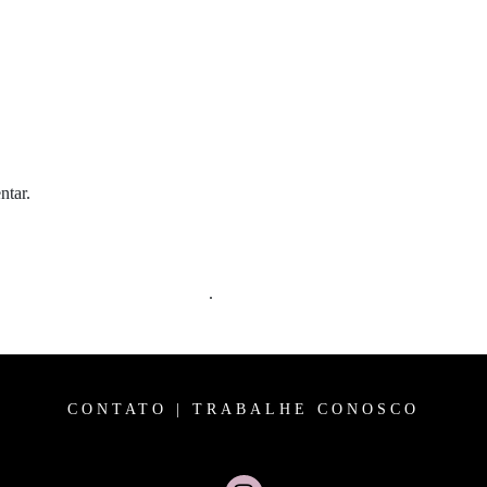
ntar.
m comentários são processados
.
CONTATO
|
TRABALHE CONOSCO