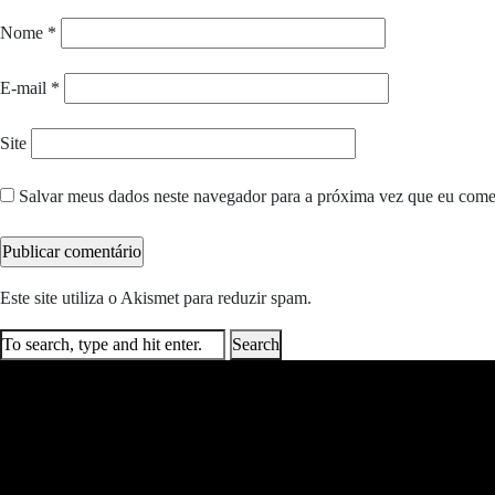
Nome
*
E-mail
*
Site
Salvar meus dados neste navegador para a próxima vez que eu come
Este site utiliza o Akismet para reduzir spam.
Saiba como seus dados e
Search