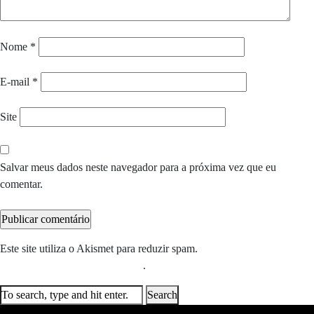
Nome
*
E-mail
*
Site
Salvar meus dados neste navegador para a próxima vez que eu
comentar.
Este site utiliza o Akismet para reduzir spam.
Saiba como seus dados
em comentários são processados
.
Search