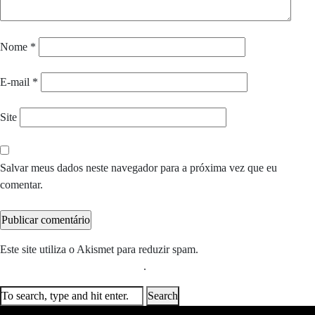
Nome
*
E-mail
*
Site
Salvar meus dados neste navegador para a próxima vez que eu
comentar.
Este site utiliza o Akismet para reduzir spam.
Saiba como seus dados
em comentários são processados
.
Search