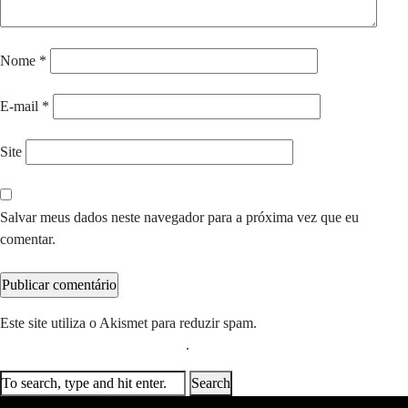
Nome
*
E-mail
*
Site
Salvar meus dados neste navegador para a próxima vez que eu
comentar.
Este site utiliza o Akismet para reduzir spam.
Saiba como seus dados
em comentários são processados
.
Search