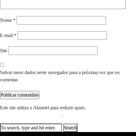
Nome
*
E-mail
*
Site
Salvar meus dados neste navegador para a próxima vez que eu
comentar.
Este site utiliza o Akismet para reduzir spam.
Saiba como seus dados
em comentários são processados
.
Search