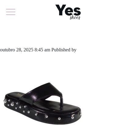
930-5892A
outubro 28, 2025 8:45 am
Published by
yescalcados
Leave your
thoughts